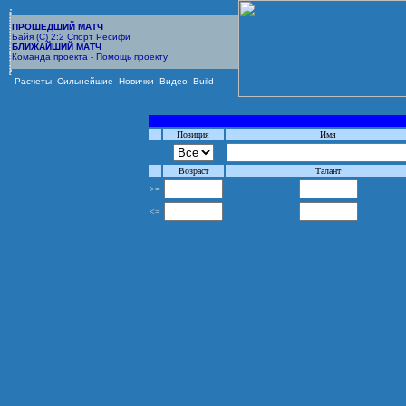
ПРОШЕДШИЙ МАТЧ
Байя (С) 2:2 Спорт Ресифи
БЛИЖАЙШИЙ МАТЧ
Команда проекта - Помощь проекту
Расчеты
Сильнейшие
Новички
Видео
Build
Позиция
Имя
Возраст
Талант
>=
<=