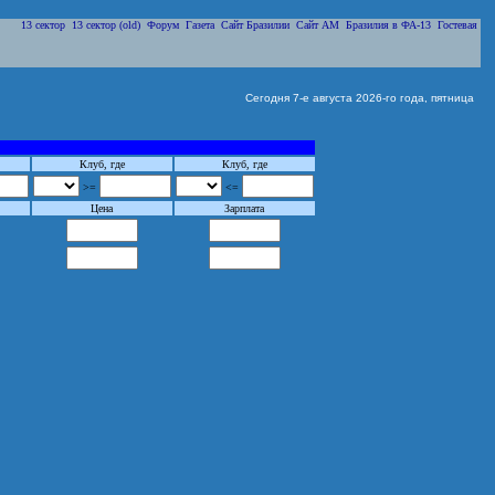
13 сектор
13 сектор (old)
Форум
Газета
Сайт Бразилии
Сайт АМ
Бразилия в ФА-13
Гостевая
Сегодня 7-е августа 2026-го года, пятница
Клуб, где
Клуб, где
>=
<=
Цена
Зарплата