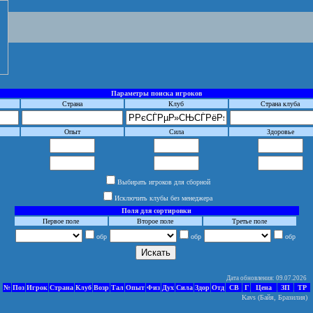
Параметры поиска игроков
Страна
Клуб
Страна клуба
Опыт
Сила
Здоровье
Выбирать игроков для сборной
Исключить клубы без менеджера
Поля для сортировки
Первое поле
Второе поле
Третье поле
обр
обр
обр
Дата обновления: 09.07.2026
№
Поз
Игрок
Страна
Клуб
Возр
Тал
Опыт
Физ
Дух
Сила
Здор
Отд
СВ
Г
Цена
ЗП
ТР
Kavs (Байя, Бразилия)