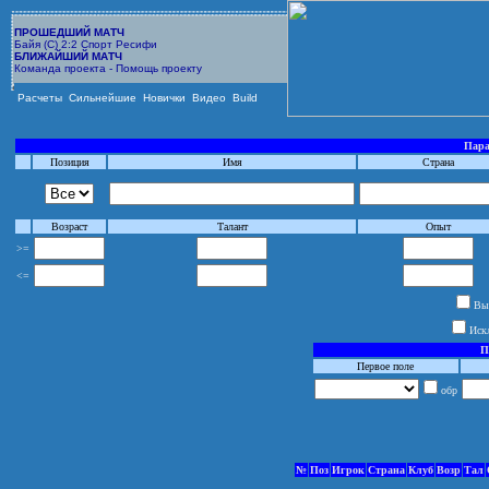
ПРОШЕДШИЙ МАТЧ
Байя (С) 2:2 Спорт Ресифи
БЛИЖАЙШИЙ МАТЧ
Команда проекта - Помощь проекту
Расчеты
Сильнейшие
Новички
Видео
Build
Пара
Позиция
Имя
Страна
Возраст
Талант
Опыт
>=
<=
Выб
Иск
П
Первое поле
обр
№
Поз
Игрок
Страна
Клуб
Возр
Тал