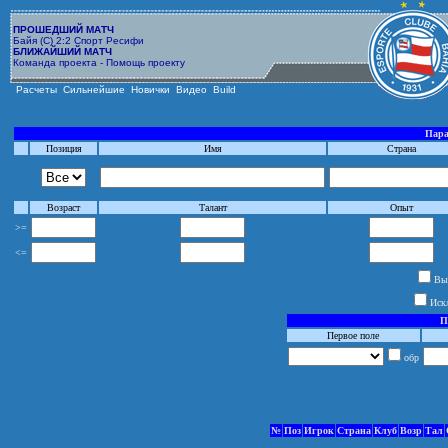
ПРОШЕДШИЙ МАТЧ
Байя (С) 2:2 Спорт Ресифи
БЛИЖАЙШИЙ МАТЧ
Команда проекта - Помощь проекту
Расчеты
Сильнейшие
Новички
Видео
Build
Пара
Позиция
Имя
Страна
Возраст
Талант
Опыт
>=
<=
Выб
Иск
П
Первое поле
обр
№
Поз
Игрок
Страна
Клуб
Возр
Тал