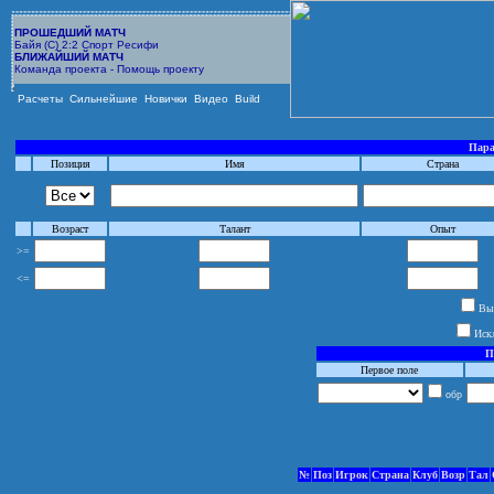
ПРОШЕДШИЙ МАТЧ
Байя (С) 2:2 Спорт Ресифи
БЛИЖАЙШИЙ МАТЧ
Команда проекта - Помощь проекту
Расчеты
Сильнейшие
Новички
Видео
Build
Пара
Позиция
Имя
Страна
Возраст
Талант
Опыт
>=
<=
Выб
Иск
П
Первое поле
обр
№
Поз
Игрок
Страна
Клуб
Возр
Тал