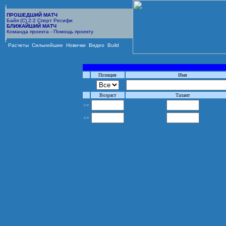
ПРОШЕДШИЙ МАТЧ
Байя (С) 2:2 Спорт Ресифи
БЛИЖАЙШИЙ МАТЧ
Команда проекта - Помощь проекту
Расчеты
Сильнейшие
Новички
Видео
Build
Позиция
Имя
Возраст
Талант
>=
<=