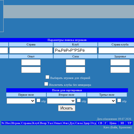
Параметры поиска игроков
Страна
Клуб
Страна клуба
Опыт
Сила
Здоровье
Выбирать игроков для сборной
Исключить клубы без менеджера
Поля для сортировки
Первое поле
Второе поле
Третье поле
обр
обр
обр
Дата обновления: 09.07.2026
№
Поз
Игрок
Страна
Клуб
Возр
Тал
Опыт
Физ
Дух
Сила
Здор
Отд
СВ
Г
Цена
ЗП
ТР
Kavs (Байя, Бразилия)