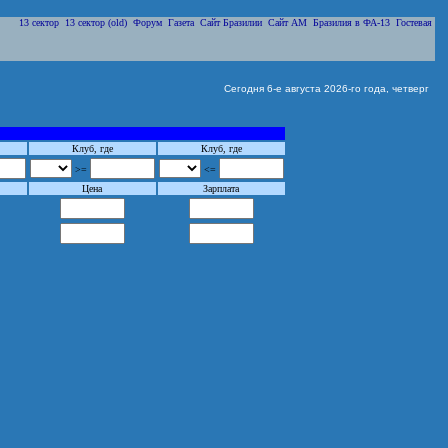
13 сектор
13 сектор (old)
Форум
Газета
Сайт Бразилии
Сайт АМ
Бразилия в ФА-13
Гостевая
Сегодня 6-е августа 2026-го года, четверг
Клуб, где
Клуб, где
>=
<=
Цена
Зарплата