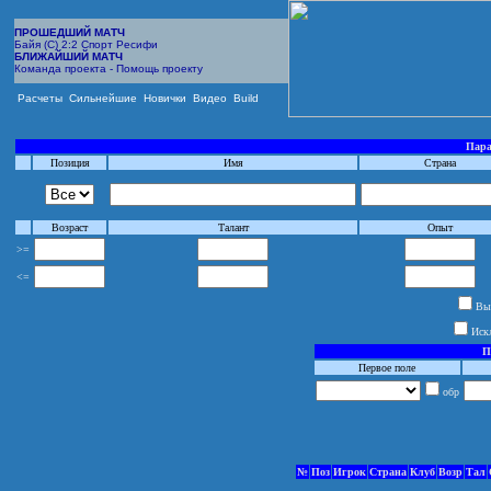
ПРОШЕДШИЙ МАТЧ
Байя (С) 2:2 Спорт Ресифи
БЛИЖАЙШИЙ МАТЧ
Команда проекта - Помощь проекту
Расчеты
Сильнейшие
Новички
Видео
Build
Пара
Позиция
Имя
Страна
Возраст
Талант
Опыт
>=
<=
Выб
Иск
П
Первое поле
обр
№
Поз
Игрок
Страна
Клуб
Возр
Тал