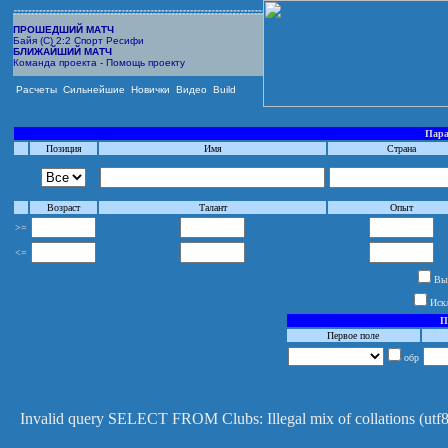
ПРОШЕДШИЙ МАТЧ
Байя (С) 2:2 Спорт Ресифи
БЛИЖАЙШИЙ МАТЧ
Команда проекта - Помощь проекту
Расчеты
Сильнейшие
Новички
Видео
Build
Пара
Позиция
Имя
Страна
Возраст
Талант
Опыт
>=
<=
Выб
Иск
П
Первое поле
обр
Invalid query SELECT FROM Clubs: Illegal mix of collations (ut