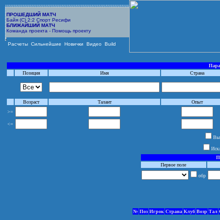
ПРОШЕДШИЙ МАТЧ
Байя (С) 2:2 Спорт Ресифи
БЛИЖАЙШИЙ МАТЧ
Команда проекта - Помощь проекту
Расчеты
Сильнейшие
Новички
Видео
Build
Пара
Позиция
Имя
Страна
Возраст
Талант
Опыт
>=
<=
Выб
Иск
П
Первое поле
обр
№
Поз
Игрок
Страна
Клуб
Возр
Тал