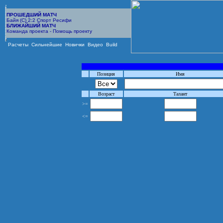
ПРОШЕДШИЙ МАТЧ
Байя (С) 2:2 Спорт Ресифи
БЛИЖАЙШИЙ МАТЧ
Команда проекта - Помощь проекту
Расчеты
Сильнейшие
Новички
Видео
Build
Позиция
Имя
Возраст
Талант
>=
<=