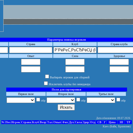
Параметры поиска игроков
Страна
Клуб
Страна клуба
Опыт
Сила
Здоровье
Выбирать игроков для сборной
Исключить клубы без менеджера
Поля для сортировки
Первое поле
Второе поле
Третье поле
обр
обр
обр
Дата обновления: 09.07.2026
№
Поз
Игрок
Страна
Клуб
Возр
Тал
Опыт
Физ
Дух
Сила
Здор
Отд
СВ
Г
Цена
ЗП
ТР
Kavs (Байя, Бразилия)