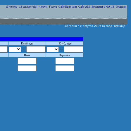
13 сектор
13 сектор (old)
Форум
Газета
Сайт Бразилии
Сайт АМ
Бразилия в ФА-13
Гостевая
Сегодня 7-е августа 2026-го года, пятница
Клуб, где
Клуб, где
>=
<=
Цена
Зарплата