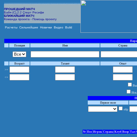
ПРОШЕДШИЙ МАТЧ
Байя (С) 2:2 Спорт Ресифи
БЛИЖАЙШИЙ МАТЧ
Команда проекта - Помощь проекту
Расчеты
Сильнейшие
Новички
Видео
Build
Пара
Позиция
Имя
Страна
Возраст
Талант
Опыт
>=
<=
Выб
Иск
П
Первое поле
обр
№
Поз
Игрок
Страна
Клуб
Возр
Тал